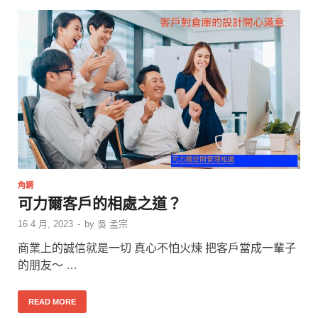
角鋼
可力爾客戶的相處之道？
16 4 月, 2023
-
by
吳 孟宗
商業上的誠信就是一切 真心不怕火煉 把客戶當成一輩子
的朋友～ …
READ MORE