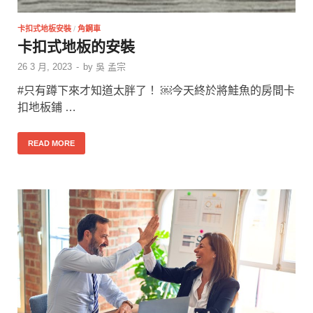
卡扣式地板安裝
/
角鋼車
卡扣式地板的安裝
26 3 月, 2023
-
by
吳 孟宗
#只有蹲下來才知道太胖了！ ￼今天終於將鮭魚的房間卡
扣地板鋪 …
READ MORE