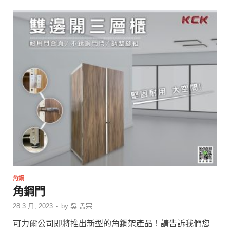
角鋼
角鋼門
28 3 月, 2023
-
by
吳 孟宗
可力爾公司即將推出新型的角鋼架產品！請告訴我們您