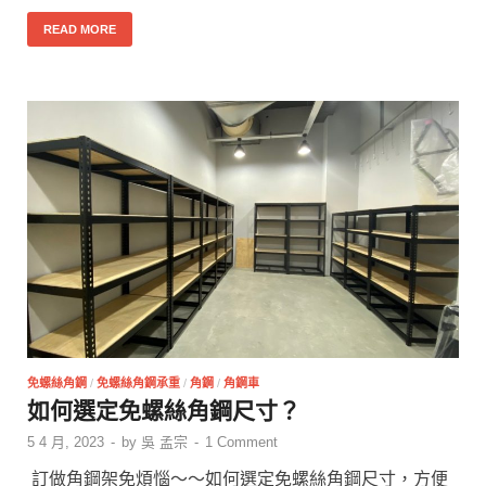
READ MORE
免螺絲角鋼
/
免螺絲角鋼承重
/
角鋼
/
角鋼車
如何選定免螺絲角鋼尺寸？
5 4 月, 2023
-
by
吳 孟宗
-
1 Comment
訂做角鋼架免煩惱～～如何選定免螺絲角鋼尺寸，方便