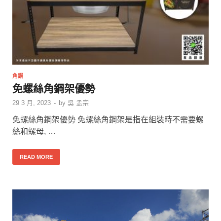
角鋼
免螺絲角鋼架優勢
29 3 月, 2023
-
by
吳 孟宗
免螺絲角鋼架優勢 免螺絲角鋼架是指在組裝時不需要螺
絲和螺母, …
READ MORE