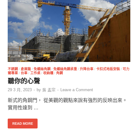
不銹鋼
/
倉庫龍
/
免螺絲角鋼
/
免螺絲角鋼承重
/
升降台車
/
卡扣式地板安裝
/
可力
爾專業
/
台車
/
工作桌
/
收納櫃
/
角鋼
聽你的心聲
29 3 月, 2023
-
by
吳 孟宗
-
Leave a Comment
新式的角鋼門， 從美觀的觀點來說有強烈的反映出來。
實用性達到 …
READ MORE