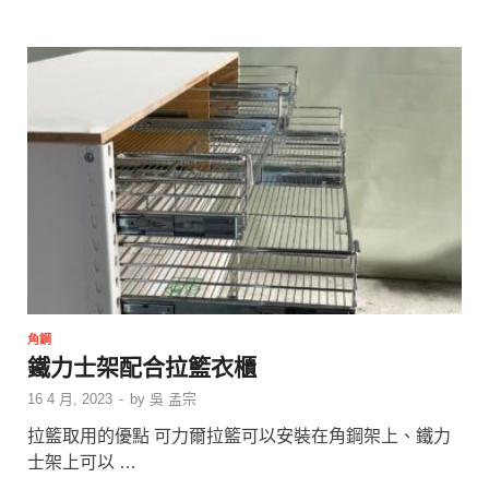
角鋼
鐵力士架配合拉籃衣櫃
16 4 月, 2023
-
by
吳 孟宗
拉籃取用的優點 可力爾拉籃可以安裝在角鋼架上、鐵力
士架上可以 …