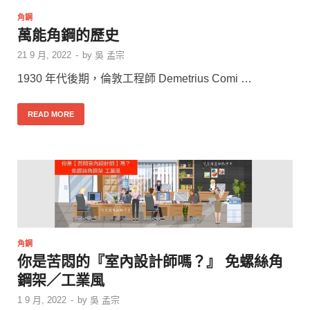
角鋼
萬能角鋼的歷史
21 9 月, 2022
-
by
吳 孟宗
1930 年代後期，倫敦工程師 Demetrius Comi …
READ MORE
角鋼
你是苦悶的『室內設計師嗎？』 免螺絲角
鋼架／工業風
1 9 月, 2022
-
by
吳 孟宗