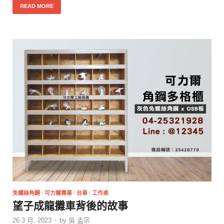
READ MORE
免螺絲角鋼
/
可力爾專業
/
台車
/
工作桌
望子成龍攤車背後的故事
26 3 月, 2023
-
by
吳 孟宗