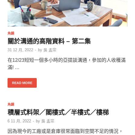
角鋼
關於溝通的高階資料 – 第二集
31 12 月, 2022
-
by
吳 孟宗
在12/23短短一個多小時的亞提談溝通，參加的人收穫滿
滿! …
READ MORE
角鋼
積層式料架／閣樓式／半樓式／樓梯
6 11 月, 2022
-
by
吳 孟宗
因為現今的工廠或是倉庫很常面臨到空間不足的情況，