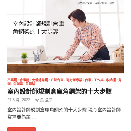
不銹鋼
/
倉庫龍
/
免螺絲角鋼
/
升降台車
/
可力爾專業
/
台車
/
工作桌
/
收納櫃
/
角
鋼
/
角鋼車
/
角鋼輪
室內設計師規劃倉庫角鋼架的十大步驟
27 8 月, 2022
-
by
吳 孟宗
室內設計師規劃倉庫角鋼架的十大步驟 現今室內設計師
常需要為業 …