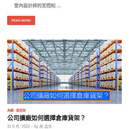
室內設計師的苦悶知 …
READ MORE
角鋼
/
重型架
公司擴廠如何選擇倉庫貨架？
31 8 月, 2022
-
by
吳 孟宗