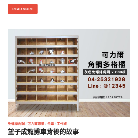
READ MORE
免螺絲角鋼
/
可力爾專業
/
台車
/
工作桌
望子成龍攤車背後的故事