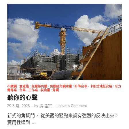
不銹鋼
/
倉庫龍
/
免螺絲角鋼
/
免螺絲角鋼承重
/
升降台車
/
卡扣式地板安裝
/
可力
爾專業
/
台車
/
工作桌
/
收納櫃
/
角鋼
聽你的心聲
29 3 月, 2023
-
by
吳 孟宗
-
Leave a Comment
新式的角鋼門， 從美觀的觀點來說有強烈的反映出來。
實用性達到 …