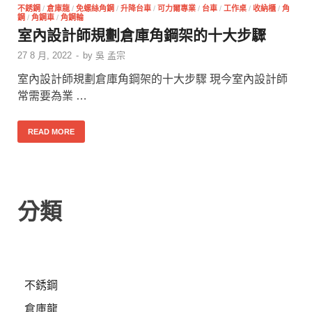
不銹鋼
/
倉庫龍
/
免螺絲角鋼
/
升降台車
/
可力爾專業
/
台車
/
工作桌
/
收納櫃
/
角
鋼
/
角鋼車
/
角鋼輪
室內設計師規劃倉庫角鋼架的十大步驟
27 8 月, 2022
-
by
吳 孟宗
室內設計師規劃倉庫角鋼架的十大步驟 現今室內設計師
常需要為業 …
READ MORE
分類
不銹鋼
倉庫龍