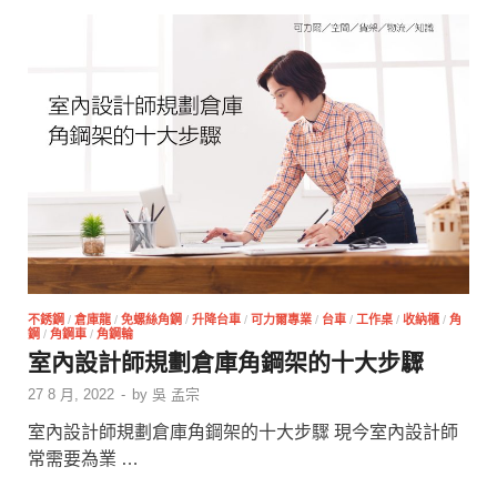
不銹鋼
/
倉庫龍
/
免螺絲角鋼
/
升降台車
/
可力爾專業
/
台車
/
工作桌
/
收納櫃
/
角
鋼
/
角鋼車
/
角鋼輪
室內設計師規劃倉庫角鋼架的十大步驟
27 8 月, 2022
-
by
吳 孟宗
室內設計師規劃倉庫角鋼架的十大步驟 現今室內設計師
常需要為業 …